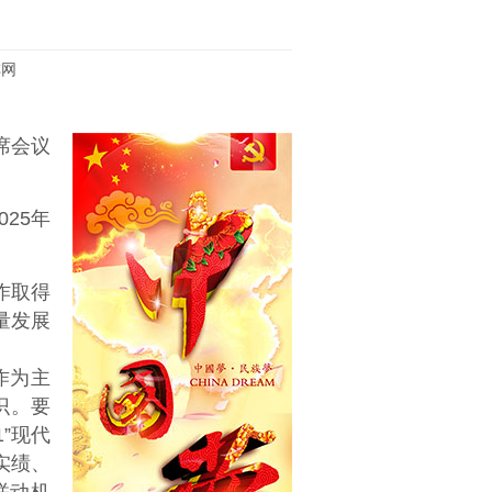
阵网
席会议
25年
作取得
量发展
作为主
识。要
1”现代
实绩、
联动机