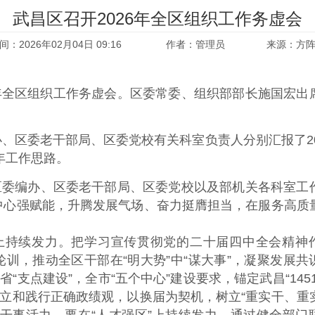
武昌区召开2026年全区组织工作务虚会
间：2026年02月04日 09:16
作者：管理员
来源：方
6年全区组织工作务虚会。区委常委、组织部部长施国宏出
、区委老干部局、区委党校有关科室负责人分别汇报了20
年工作思路。
年区委编办、区委老干部局、区委党校以及部机关各科室工
中心强赋能，升腾发展气场、奋力挺膺担当，
在服务高质
上持续发力。把学习宣传贯彻党的二十届四中全会精神
训，推动全区干部在“明大势”中“谋大事”，凝聚发展共
省“支点建设”，全市“五个中心”建设要求，锚定武昌“145
树立和践行正确政绩观，
以换届为契机，树立“重实干、重
干事活力。要在“人才强区”上持续发力。通过健全部门